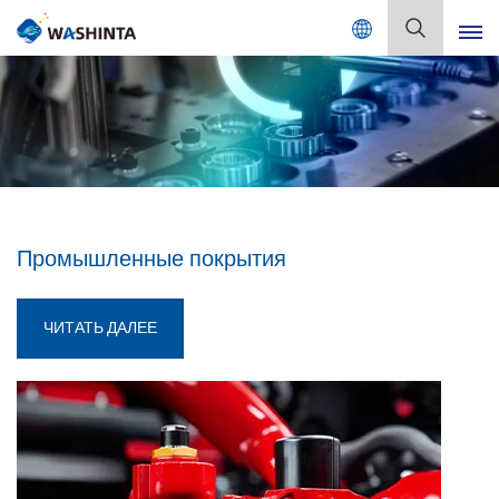
Mix Color Online
Русский
English
Français
Deutsch
Промышленные покрытия
Русский
ЧИТАТЬ ДАЛЕЕ
Español
Português
日本語
한국어