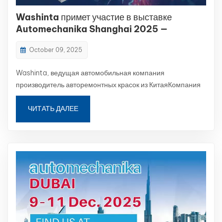
Washinta примет участие в выставке
Automechanika Shanghai 2025 —
продвигая инновации в области цвета
October 09, 2025
Washinta, ведущая автомобильная компания
производитель авторемонтных красок из КитаяКомпания
Automechanika Shanghai 2025 с гордостью объявляет о
своём участии в выставке Automechanika Shanghai 2025,
ЧИТАТЬ ДАЛЕЕ
самой влиятельной автомобильной выставке в Азии.
Мероприятие пройдёт с 26 по 29 ноября 2025 года в На...