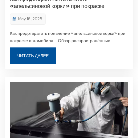
«апельсиновой корки» при покраске
автомобиля
May 15, 2025
Как предотвратить появление «апельсиновой корки» при
покраске автомобиля – Обзор распространённых
проблем (Часть 2)Что такое апельсиновая корка?В
автомобильной промышленности по восстановлению
ЧИТАТЬ ДАЛЕЕ
лакокрасочных покрытий Апельсиновая корка Под
неровной текстурой понимается неровная, шероховатая
поверхнос...