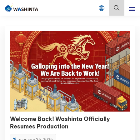
Mix Color Online
Русский
English
Français
Deutsch
Русский
Español
Português
Welcome Back! Washinta Officially
日本語
Resumes Production
한국어
February 26, 2026