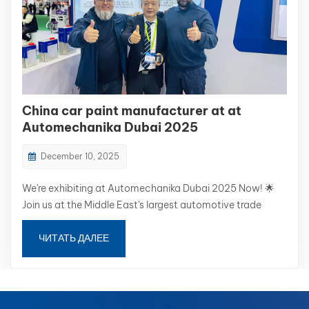
China car paint manufacturer at at
Automechanika Dubai 2025
December 10, 2025
We're exhibiting at Automechanika Dubai 2025 Now! 🌟
Join us at the Middle East's largest automotive trade
show! We are a specialized automotive repair paint
manufacturer from China — offering high-quality coating
ЧИТАТЬ ДАЛЕЕ
solutions and color matching systems for global markets.
Stand S2-...