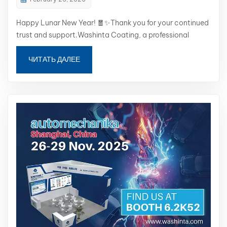
بالعربية
Happy Lunar New Year! 🧧✨Thank you for your continued
trust and support.Washinta Coating, a professional
فارسی
automotive refinish paint manufacturer from China, has
officially resumed full operations after the Spring Festival
ЧИТАТЬ ДАЛЕЕ
中文
holiday. Our factory is now running at full capacity, and
our production lines...