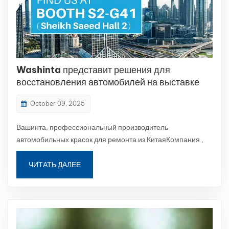
Washinta представит решения для
восстановления автомобилей на выставке
Automechanika Dubai 2025
October 09, 2025
Вашинта, профессиональный производитель
автомобильных красок для ремонта из КитаяКомпания ,
рада объявить о своем участии в выставке
Automechanika Dubai 2025, крупнейшей на Ближнем
ЧИТАТЬ ДАЛЕЕ
Востоке международной выставке автозапчастей.
Мероприятие пройдет с 9 по 11 декабря 2025 года во
Всемирном торговом цен...