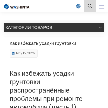
Mix Color Online
Русский
КАТЕГОРИИ ТОВАРОВ
English
Français
Как избежать усадки грунтовки
Deutsch
May 15, 2025
Русский
Как избежать усадки
Español
грунтовки –
Português
распространённые
日本語
проблемы при ремонте
автомобиля (часть 1)
한국어