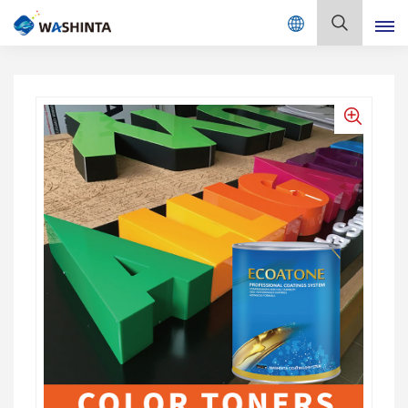
Mix Color Online
Русский
English
Français
Deutsch
Русский
Español
Português
日本語
한국어