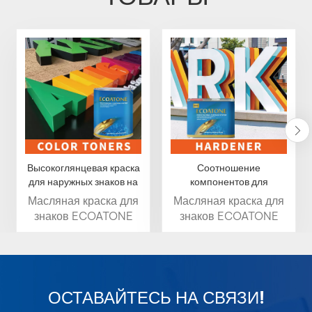
Высокоглянцевая краска
Соотношение
для наружных знаков на
компонентов для
масляной основе
смешивания
Масляная краска для
Масляная краска для
ECOATONE
отвердителя для вывесок
знаков ECOATONE
знаков ECOATONE
ECOATONE,
доставляет яркий
доставляет яркий
устойчивого к УФ-
цвет, стойкий блеск и
цвет, стойкий блеск и
излучению
превосходная
превосходная
стойкость к внешним
стойкость к внешним
воздействиям.
воздействиям.
ОСТАВАЙТЕСЬ НА СВЯЗИ!
Устойчив к
Устойчив к