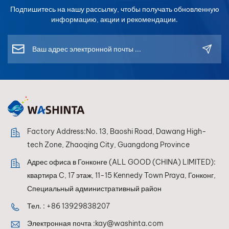
ультрафиолетовому
ультрафиолетовому
Подпишитесь на нашу рассылку, чтобы получать обновленную
излучению и
излучению и
информацию, акции и рекомендации.
атмосферным
атмосферным
воздействиям,
воздействиям,
сохраняет яркость
сохраняет яркость
знаков даже в
знаков даже в
суровых условиях.
суровых условиях.
Выбрать из
Выбрать из
Глянцевая, сатиновая
Глянцевая, сатиновая
или эффектная
или эффектная
отделка — легко
отделка — легко
Factory Address:No. 13, Baoshi Road, Dawang High-
наносится, выглядит
наносится, выглядит
профессионально. ECOATONE
профессионально. ECOA
tech Zone, Zhaoqing City, Guangdong Province
— Длительная
— Длительная
Адрес офиса в Гонконге (ALL GOOD (CHINA) LIMITED):
защита,
защита,
квартира C, 17 этаж, 11-15 Kennedy Town Praya, Гонконг,
непревзойденный
непревзойденный
блеск. ТДС
блеск.
Специальный административный район
Скачать Загрузить
Тел. :
+86 13929838207
паспорт
безопасности
Электронная почта :
kay@washinta.com