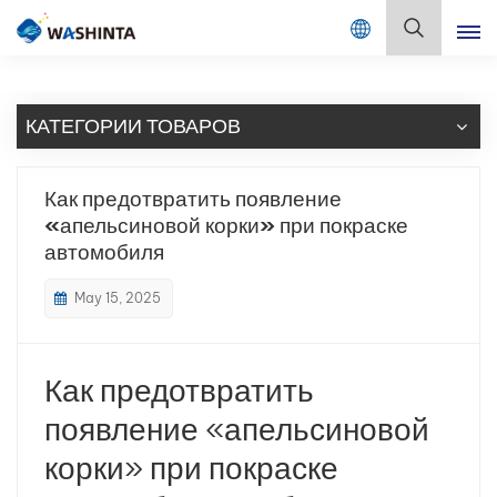
Mix Color Online
Русский
КАТЕГОРИИ ТОВАРОВ
English
Français
Как предотвратить появление
«апельсиновой корки» при покраске
Deutsch
автомобиля
Русский
May 15, 2025
Español
Как предотвратить
Português
появление «апельсиновой
日本語
корки» при покраске
한국어