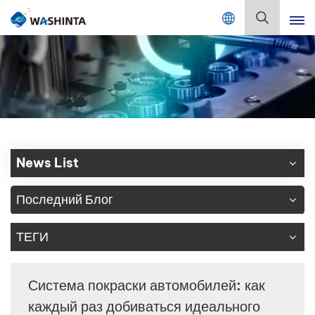
Mix Color Online
Русский
English
Français
Deutsch
News List
Русский
Последний Блог
Español
ТЕГИ
Português
日本語
Система покраски автомобилей: как
каждый раз добиваться идеального
한국어