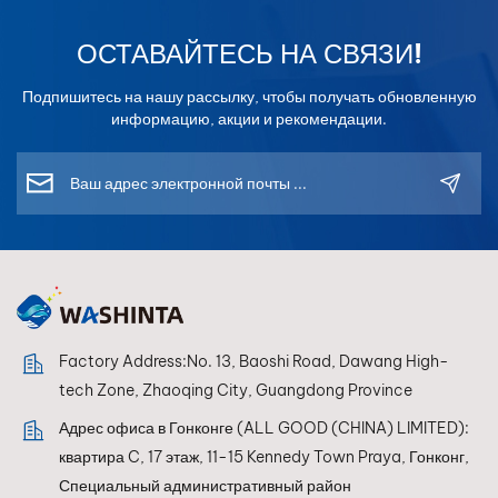
производительностьИменно здесь передовые
цифровые системы цветокоррекции действительно
ОСТАВАЙТЕСЬ НА СВЯЗИ!
меняют ситуацию к лучшему.WISETONE PLUS:
Точность, которой вы можете доверять.WISETONE
Подпишитесь на нашу рассылку, чтобы получать обновленную
PLUS разработан для профессиональных
информацию, акции и рекомендации.
автомастерских и дистрибьюторов, которым
необходимы стабильные результаты.Основные
преимущества:Более 100 000 цветовых формул для
глобального охвата транспортных средствСильная
поддержка бренды электромобилей например, BYD,
NIO, XPENGПостоянное обновление базы данных для
новых цветов.Стабильное качество для получения
воспроизводимых результатов.С помощью простого
процесса —Сканируйте. Подбирайте. Распыляйте.—
Factory Address:No. 13, Baoshi Road, Dawang High-
технические специалисты могут значительно сократить
tech Zone, Zhaoqing City, Guangdong Province
количество ошибок и повысить
Адрес офиса в Гонконге (ALL GOOD (CHINA) LIMITED):
эффективность.Повысьте эффективность и прибыль
квартира C, 17 этаж, 11-15 Kennedy Town Praya, Гонконг,
своего магазина.Использование высокоэффективной
Специальный административный район
системы восстановления покрытия поможет