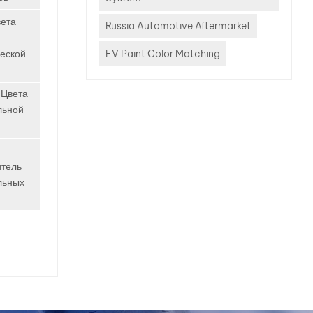
тысячи
вета
Russia Automotive Aftermarket
ложных
ешение
EV Paint Color Matching
еской
мощном,
 Цвета
твующемся
льной
 —
я
ьных
итель
чных
льных
в
олее 100
вых
я
ей