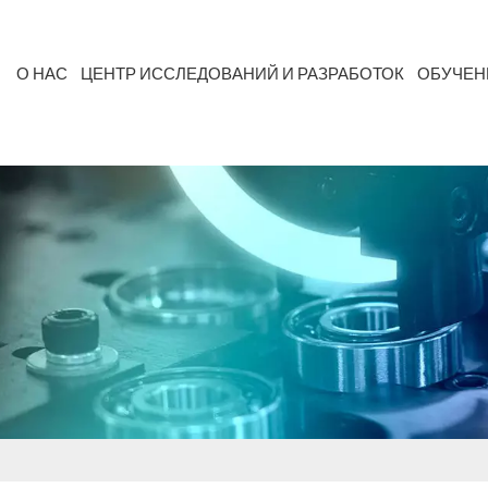
О НАС
ЦЕНТР ИССЛЕДОВАНИЙ И РАЗРАБОТОК
ОБУЧЕН
ержанием Летучих Органических Соединений