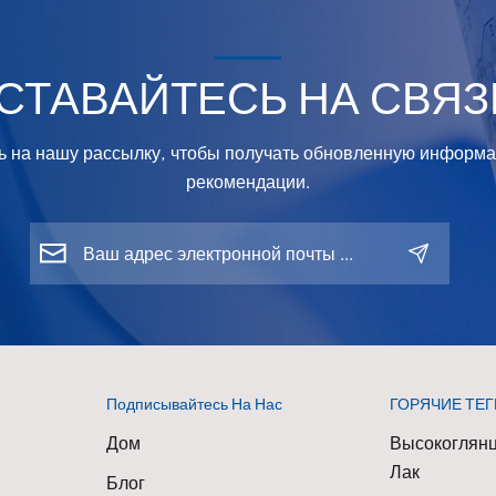
марок. Сис
WISETONE
включает б
СТАВАЙТЕСЬ НА СВЯЗ
100 000 ц
формул,
охватываю
 на нашу рассылку, чтобы получать обновленную информа
следующи
рекомендации.
категории:
автомобили
мировых
брендов Ки
отечестве
бренды
расширяют
деятельнос
рубежом А
Подписывайтесь На Нас
ГОРЯЧИЕ ТЕГ
с двигател
Дом
Высокоглян
внутреннег
Лак
сгорания и
Блог