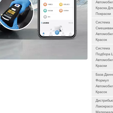
Автомоби
важнее, че
Краска Дл
когда-либо
Покраски
особенно с
стремитель
Система
глобальног
Смешива
расширени
Автомоби
китайских
Красок
автомобил
Система
брендов и
Подбора 
появления
Автомоби
энергетиче
Краски
автомобил
База Дан
(NEV). Для
Формул
дистрибьют
Автомоби
автосерви
Красок
задача
очевидна:К
Дистрибь
быстро, то
Лакокрас
выгодно
Материал