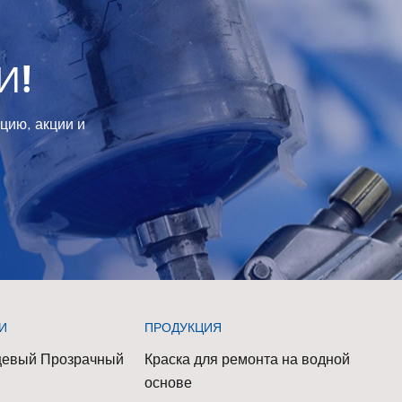
тема
 PLUS
олее
И!
ветовых
щих
цию, акции и
е
 Легковые
 от
тайские
нные
 свою
ть за
втомобили
И
ПРОДУКЦИЯ
ями
цевый Прозрачный
Краска для ремонта на водной
о
основе