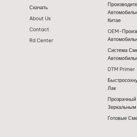
автомобил
Производит
Скачать
новых исто
Автомобильн
энергии
About Us
Китае
(электромо
Contact
OEM-Произв
гибриды) 
Автомобиль
того, как к
Rd Center
автомобил
Система См
выходят на
Автомобиль
Юго-Восто
Азии, Ближ
DTM Primer
Востока,
Быстросохн
Латинской
Лак
Америки и
Восточной
Прозрачный
Европы, м
Зеркальным
автосерви
Готовые См
сталкивают
трудностям
поиске точ