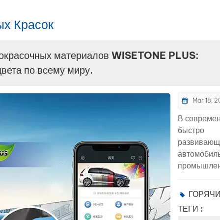
ых Красок
кокрасочных материалов WISETONE PLUS:
вета по всему миру.
Mar 18, 
В совреме
быстро
развивающ
автомобил
промышлен
точное и
эффективн
ГОРЯЧ
соответств
ТЕГИ :
цветов ста