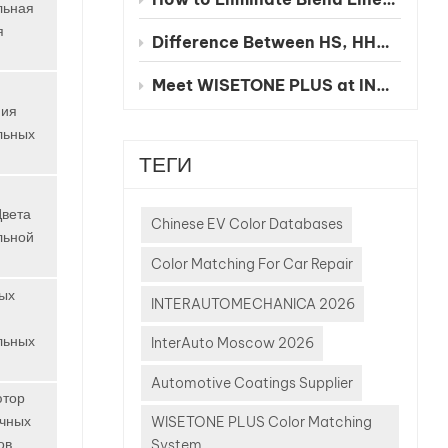
льная
м
я
,
Difference Between HS, HHS and UHS Clearcoat
 учетом
ного
Meet WISETONE PLUS at INA PAACE Automechanika Mexico City 2026 – BOOTH NO. 1826-2
о
ния
я
льных
ТЕГИ
ьных
Цвета
 новых
Chinese EV Color Databases
льной
ских
Color Matching For Car Repair
ей
ных
INTERAUTOMECHANICA 2026
оров и
льных
InterAuto Moscow 2026
сов
Automotive Coatings Supplier
ак
ютор
чно и
очных
WISETONE PLUS Color Matching
ов
System