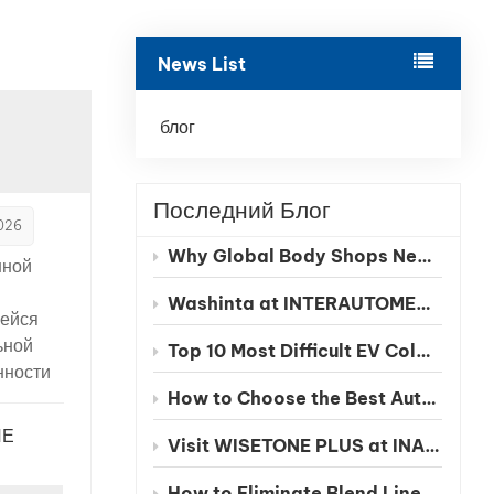
بالعربية
News List
فارسی
中文
блог
Последний Блог
2026
Why Global Body Shops Need Chinese EV Color Databases
нной
Washinta at INTERAUTOMECHANICA 2026 Moscow
ейся
ьной
Top 10 Most Difficult EV Colors to Match in 2026
ности
How to Choose the Best Automotive Refinish Paint Manufacturer in China
ое
ИЕ
Visit WISETONE PLUS at INA PAACE Automechanika Mexico 2026 – Meet Your Trusted Automotive Refinish Paint Manufacturer
ие
ло
How to Eliminate Blend Lines in Automotive Spot Repairs: The Benefits of Seamless Clearcoat Technology