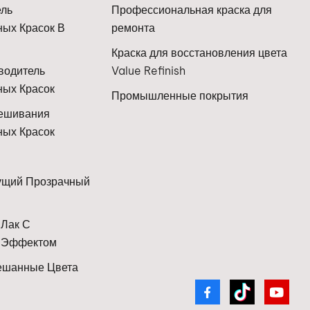
и на
ель
Профессиональная краска для
чниках
ых Красок В
ремонта
Краска для восстановления цвета
били и
одитель
Value Refinish
По мере
ных Красок
итайские
Промышленные покрытия
и
ешивания
 рынки
ных Красок
чной
него
ущий Прозрачный
 Лак С
ногие
 Эффектом
сы
ешанные Цвета
ся с
и в
ных