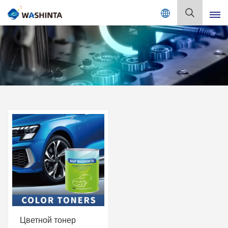
Mix Color Online
Русский
English
Français
Deutsch
Русский
Español
Português
日本語
Цветной тонер
한국어