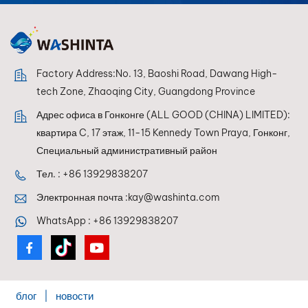
оптимальную
совместимость со
смешивающими
системами, позволяя
малярам добиваться
Factory Address:No. 13, Baoshi Road, Dawang High-
идеальной
tech Zone, Zhaoqing City, Guangdong Province
цветопередачи
Адрес офиса в Гонконге (ALL GOOD (CHINA) LIMITED):
каждый раз.
квартира C, 17 этаж, 11-15 Kennedy Town Praya, Гонконг,
Специальный административный район
Тел. :
+86 13929838207
Электронная почта :
kay@washinta.com
WhatsApp :
+86 13929838207
блог
|
новости