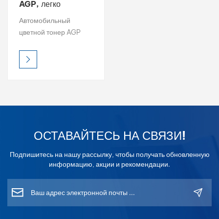
AGP, легко
подбираемый цвет,
بالعربية
Автомобильный
базовое покрытие
цветной тонер AGP
1K, верхнее
فارسی
обеспечивает высокую
покрытие 2K
яркость, насыщенную
中文
цветность и точную
цветопередачу, что
делает его идеальным
выбором для
профессионального
подбора цвета.
ОСТАВАЙТЕСЬ НА СВЯЗИ!
Каждый тонер
разработан для
Подпишитесь на нашу рассылку, чтобы получать обновленную
лёгкого смешивания и
информацию, акции и рекомендации.
получения стабильных
результатов, а его
формула
обеспечивает