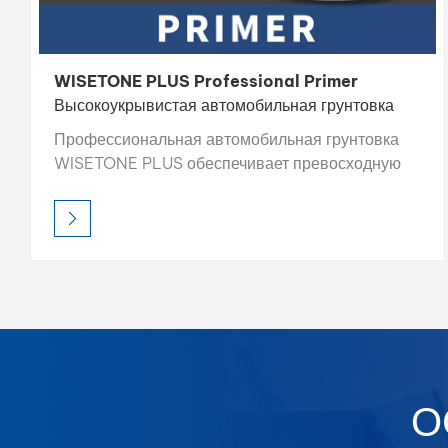
WISETONE PLUS Professional Primer
Высокоукрывистая автомобильная грунтовка
Профессиональная автомобильная грунтовка
WISETONE PLUS обеспечивает превосходную
подготовку поверхности, высокую укрывистость,
высокую заполняющую способность и быстрое
высыхание. Её легко шлифуемая формула
обеспечивает гладкую основу, улучшая адгезию
и общее качество финишного покрытия.
Разработанная для профессионального
использования, эта грунтовка создаёт прочную
основу для долговечного лакокрасочного
покрытия.
О