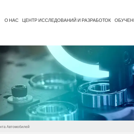
О НАС
ЦЕНТР ИССЛЕДОВАНИЙ И РАЗРАБОТОК
ОБУЧЕН
ержанием Летучих Органических Соединений
нта Автомобилей