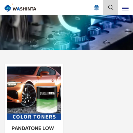
Mix Color Online
Русский
English
Français
Deutsch
Русский
Español
Português
日本語
PANDATONE LOW
한국어