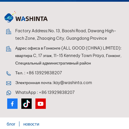
оптимальную
совместимость с
системами
смешивания, что
позволяет
Factory Address:No. 13, Baoshi Road, Dawang High-
полировальным
tech Zone, Zhaoqing City, Guangdong Province
машинам
Адрес офиса в Гонконге (ALL GOOD (CHINA) LIMITED):
refPANDATONE LOW
квартира C, 17 этаж, 11-15 Kennedy Town Praya, Гонконг,
VOC каждый раз
добиваться идеальной
Специальный административный район
цветопередачи.
Тел. :
+86 13929838207
Электронная почта :
kay@washinta.com
WhatsApp :
+86 13929838207
блог
|
новости