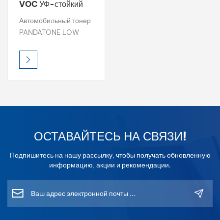
VOC УФ-стойкий
цветной тонер 1K
بالعربية
Автомобильный тонер
базовое покрытие
PANDATONE LOW
فارسی
VOC обеспечивает
высокую яркость,
中文
насыщенную
цветность и точную
цветопередачу, что
делает его идеальным
выбором для
профессионального
ОСТАВАЙТЕСЬ НА СВЯЗИ!
подбора цвета.
Каждый тонер
Подпишитесь на нашу рассылку, чтобы получать обновленную
разработан для
информацию, акции и рекомендации.
лёгкого смешивания и
получения стабильных
результатов и
обеспечивает