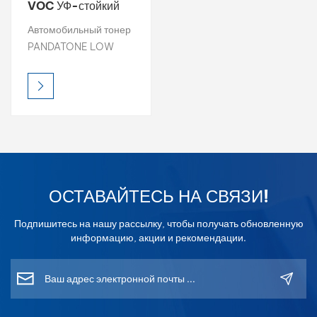
VOC УФ-стойкий
цветной тонер 1K
بالعربية
Автомобильный тонер
базовое покрытие
PANDATONE LOW
فارسی
VOC обеспечивает
высокую яркость,
中文
насыщенную
цветность и точную
цветопередачу, что
делает его идеальным
выбором для
профессионального
ОСТАВАЙТЕСЬ НА СВЯЗИ!
подбора цвета.
Каждый тонер
Подпишитесь на нашу рассылку, чтобы получать обновленную
разработан для
информацию, акции и рекомендации.
лёгкого смешивания и
получения стабильных
результатов и
обеспечивает