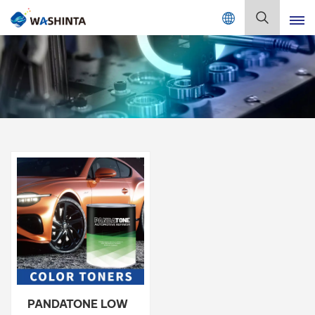
Mix Color Online
Русский
English
Français
Deutsch
Русский
Español
Português
日本語
PANDATONE LOW
한국어