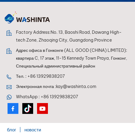
оптимальную
совместимость с
системами
смешивания, что
позволяет
Factory Address:No. 13, Baoshi Road, Dawang High-
полировальным
tech Zone, Zhaoqing City, Guangdong Province
машинам
Адрес офиса в Гонконге (ALL GOOD (CHINA) LIMITED):
refPANDATONE LOW
квартира C, 17 этаж, 11-15 Kennedy Town Praya, Гонконг,
VOC каждый раз
добиваться идеальной
Специальный административный район
цветопередачи.
Тел. :
+86 13929838207
Электронная почта :
kay@washinta.com
WhatsApp :
+86 13929838207
блог
|
новости