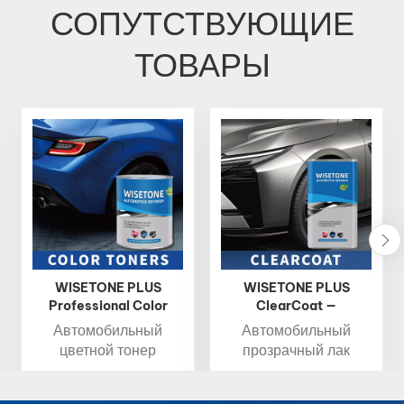
СОПУТСТВУЮЩИЕ
ТОВАРЫ
WISETONE PLUS
WISETONE PLUS
Professional Color
ClearCoat —
Toner 1K Basecoat 2K
высокоглянцевый
Автомобильный
Автомобильный
Topcoat
быстросохнущий
цветной тонер
прозрачный лак
авторемонтный
WISETONE PLUS
WISETONE PLUS —
прозрачный лак
обеспечивает
это защитный,