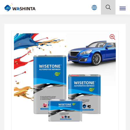
Mix Color Online
Русский
English
Français
Deutsch
Русский
Español
Português
日本語
한국어