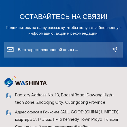
высокую яркость,
высокоглянцевый
насыщенную
слой, который
цветность и точную
предохраняет краску
ОСТАВАЙТЕСЬ НА СВЯЗИ!
цветопередачу, что
автомобиля от
делает его идеальным
повреждений,
Подпишитесь на нашу рассылку, чтобы получать обновленную
выбором для
усиливая ее блеск. Он
информацию, акции и рекомендации.
профессионального
быстро сохнет, что
подбора цвета.
обеспечивает
Каждый тонер
легкость нанесения.
разработан для
лёгкого смешивания и
получения
стабильных
результатов, а его
формула
Factory Address:No. 13, Baoshi Road, Dawang High-
обеспечивает
оптимальную
tech Zone, Zhaoqing City, Guangdong Province
совместимость со
Адрес офиса в Гонконге (ALL GOOD (CHINA) LIMITED):
смешивающими
квартира C, 17 этаж, 11-15 Kennedy Town Praya, Гонконг,
системами, позволяя
автомалярам каждый
Специальный административный район